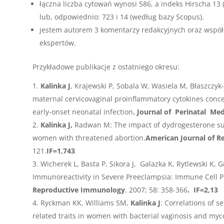
łączna liczba cytowań wynosi 586, a indeks Hirscha 13 
lub, odpowiednio: 723 i 14 (według bazy Scopus).
jestem autorem 3 komentarzy redakcyjnych oraz wspó
ekspertów.
Przykładowe publikacje z ostatniego okresu:
Kalinka J
, Krajewski P, Sobala W, Wasiela M, Błaszczyk
maternal cervicovaginal proinflammatory cytokines con
early-onset neonatal infection
. Journal of Perinatal Med
Kalinka J,
Radwan M: The impact of dydrogesterone sup
women with threatened abortion.
American Journal of 
121.
IF=1,743
Wicherek L, Basta P, Sikora J, Galazka K, Rytlewski K, 
Immunoreactivity in Severe Preeclampsia: Immune Cell P
Reproductive Immunology
. 2007; 58: 358-366
. IF=2,13
Ryckman KK, Williams SM,
Kalinka J
: Correlations of s
related traits in women with bacterial vaginosis and my