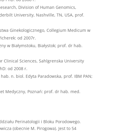
esearch, Division of Human Genomics,
rbilt University, Nashville, TN, USA, prof.
iarstwa Ginekologicznego, Collegium Medicum w
icherek: od 2007r.
zny w Białymstoku, Białystok; prof. dr hab.
r Clinical Sciences, Sahlgrenska University
hD: od 2008 r.
hab. n. biol. Edyta Paradowska, prof. IBM PAN;
ytet Medyczny, Poznań: prof. dr hab. med.
ziału Perinatologii i Bloku Porodowego.
icza (obecnie M. Pirogowa). Jest to 54