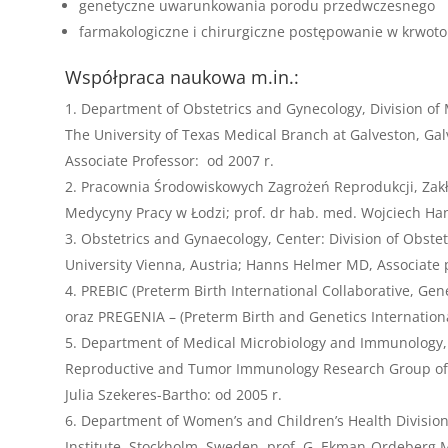
genetyczne uwarunkowania porodu przedwczesnego
farmakologiczne i chirurgiczne postępowanie w krwot
Współpraca naukowa m.in.:
Department of Obstetrics and Gynecology, Division of 
The University of Texas Medical Branch at Galveston, G
Associate Professor: od 2007 r.
Pracownia Środowiskowych Zagrożeń Reprodukcji, Zakł
Medycyny Pracy w Łodzi; prof. dr hab. med. Wojciech Han
Obstetrics and Gynaecology, Center: Division of Obste
University Vienna, Austria; Hanns Helmer MD, Associate p
PREBIC (Preterm Birth International Collaborative, Gen
oraz PREGENIA – (Preterm Birth and Genetics International
Department of Medical Microbiology and Immunology, 
Reproductive and Tumor Immunology Research Group of 
Julia Szekeres-Bartho: od 2005 r.
Department of Women’s and Children’s Health Division
Institute, Stockholm, Sweden, prof. G. Ekman-Ordeberg 