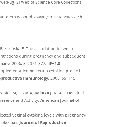
(według ISI Web of Science Core Collection)
łautorem w opublikowanych 3 stanowiskach
-Brzezińska E: The association between
centrations during pregnancy and subsequent
icine
. 2006; 34: 371-377.
IF=1,0
plementation on serum cytokine profile in
Reproductive Immunology.
2006; 55: 115-
Grabiec M, Lazar A,
Kalinka J
: RCAS1 Decidual
resence and Activity.
American Journal of
elected vaginal cytokine levels with pregnancy-
coplasmas
. Journal of Reproductive