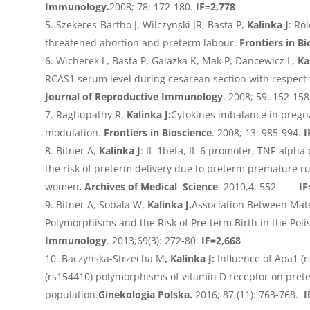
Immunology.
2008; 78: 172-180.
IF=2,778
Szekeres-Bartho J, Wilczynski JR, Basta P,
Kalinka J
: Ro
threatened abortion and preterm labour.
Frontiers in Bi
Wicherek L, Basta P, Galazka K, Mak P, Dancewicz L,
Ka
RCAS1 serum level during cesarean section with respect 
Journal of Reproductive Immunology
. 2008; 59: 152-158
Raghupathy R,
Kalinka J:
Cytokines imbalance in pregn
modulation.
Frontiers in Bioscience
. 2008; 13: 985-994.
I
Bitner A,
Kalinka J
: IL-1beta, IL-6 promoter, TNF-alp
the risk of preterm delivery due to preterm premature r
women
. Archives of Medical Science
. 2010,4: 552-
IF
Bitner A, Sobala W,
Kalinka J.
Association Between Mat
Polymorphisms and the Risk of Pre-term Birth in the Poli
Immunology
. 2013;69(3): 272-80.
IF=2,668
Baczyńska-Strzecha M
, Kalinka J:
Influence of Apa1 (
(rs154410) polymorphisms of vitamin D receptor on preter
population.
Ginekologia Polska.
2016; 87,(11): 763-768.
I