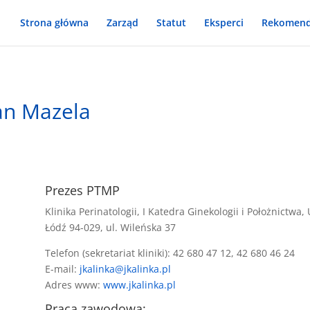
Strona główna
Zarząd
Statut
Eksperci
Rekomend
Jan Mazela
Prezes PTMP
Klinika Perinatologii, I Katedra Ginekologii i Położnictw
Łódź 94-029, ul. Wileńska 37
Telefon (sekretariat kliniki): 42 680 47 12, 42 680 46 24
E-mail:
jkalinka@jkalinka.pl
Adres www:
www.jkalinka.pl
Praca zawodowa: