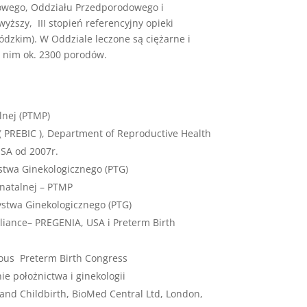
dowego, Oddziału Przedporodowego i
yższy, III stopień referencyjny opieki
ódzkim). W Oddziale leczone są ciężarne i
 nim ok. 2300 porodów.
lnej (PTMP)
( PREBIC ), Department of Reproductive Health
SA od 2007r.
ystwa Ginekologicznego (PTG)
natalnej – PTMP
stwa Ginekologicznego (PTG)
liance– PREGENIA, USA i Preterm Birth
ous Preterm Birth Congress
e położnictwa i ginekologii
nd Childbirth, BioMed Central Ltd, London,