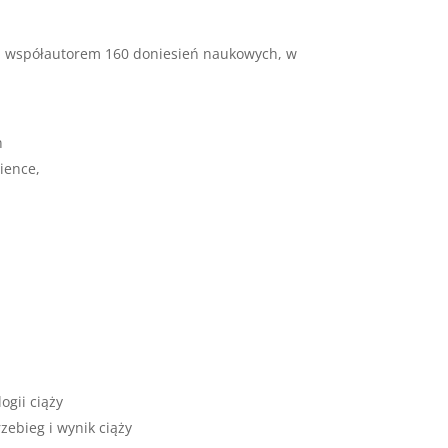
b współautorem 160 doniesień naukowych, w
n
ience,
gii ciąży
zebieg i wynik ciąży