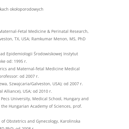
okach okołoporodowych
Maternal-Fetal Medicine & Perinatal Research,
alveston, TX, USA; Ramkumar Menon, MS, PhD
ad Epidemiologii Środowiskowej Instytut
ke od: 1995 r.
trics and Maternal-fetal Medicine Medical
rofessor: od 2007 r.
ewa, Szwajcaria/Galveston, USA); od 2007 r.
 Alliance), USA; od 2010 r.
Pecs University, Medical School, Hungary and
the Hungarian Academy of Sciences, prof.
 of Obstetrics and Gynecology, Karolinska
MD PhD: od 2008 r.