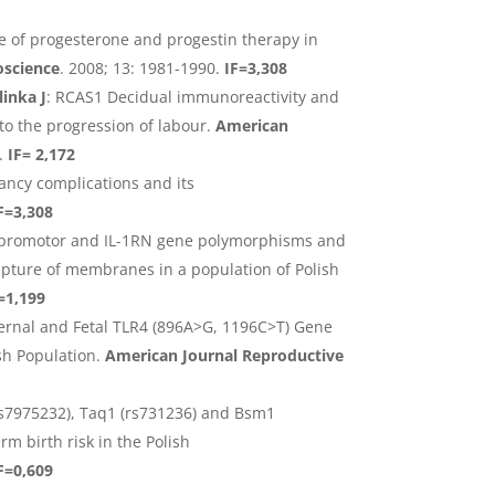
le of progesterone and progestin therapy in
oscience
. 2008; 13: 1981-1990.
IF=3,308
linka J
: RCAS1 Decidual immunoreactivity and
to the progression of labour.
American
.
IF= 2,172
ancy complications and its
F=3,308
ha promotor and IL-1RN gene polymorphisms and
upture of membranes in a population of Polish
=1,199
ernal and Fetal TLR4 (896A>G, 1196C>T) Gene
sh Population.
American Journal Reproductive
rs7975232), Taq1 (rs731236) and Bsm1
m birth risk in the Polish
F=0,609