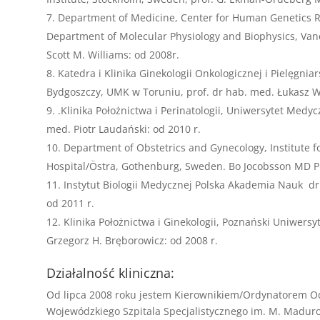
Department of Medicine, Center for Human Genetics R
Department of Molecular Physiology and Biophysics, Vande
Scott M. Williams: od 2008r.
Katedra i Klinika Ginekologii Onkologicznej i Pielęgn
Bydgoszczy, UMK w Toruniu, prof. dr hab. med. Łukasz W
.Klinika Położnictwa i Perinatologii, Uniwersytet Medyc
med. Piotr Laudański: od 2010 r.
Department of Obstetrics and Gynecology, Institute fo
Hospital/Östra, Gothenburg, Sweden. Bo Jocobsson MD P
Instytut Biologii Medycznej Polska Akademia Nauk dr 
od 2011 r.
Klinika Położnictwa i Ginekologii, Poznański Uniwers
Grzegorz H. Bręborowicz: od 2008 r.
Działalność kliniczna:
Od lipca 2008 roku jestem Kierownikiem/Ordynatorem Odd
Wojewódzkiego Szpitala Specjalistycznego im. M. Madurow